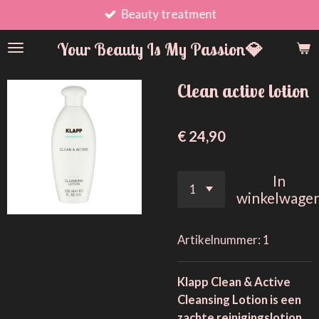
Beauty treatment
Ga
direct
Your Beauty Is My Passion💎
naar
de
hoofdinhoud
Clean active lotion
€ 24,90
In
winkelwage
Artikelnummer:
1
Klapp Clean & Active
Cleansing Lotion is een
zachte reinigingslotion,