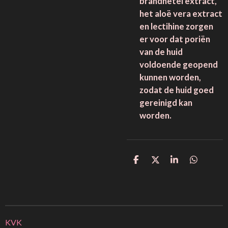
brandnetel extract,
het aloë vera extract
en lectihine zorgen
er voor dat poriën
van de huid
voldoende geopend
kunnen worden,
zodat de huid goed
gereinigd kan
worden.
D
D
S
D
e
e
h
e
l
e
a
l
e
l
r
e
n
e
n
KVK