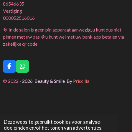
86546635
Vestiging
000052516016
💎 In de salon is geen pin apparaat aanwezig, u kunt dus niet
pinnen met uw pas 💎u kunt wel met uw bank app betalen via
zakelijke qr code
F
W
a
h
c
a
© 2022 -
2026 Beauty & Smile By
Priscilla
e
t
b
s
o
A
o
p
k
p
Deze website gebruikt cookies voor analyse-
doeleinden en/of het tonen van advertenties.