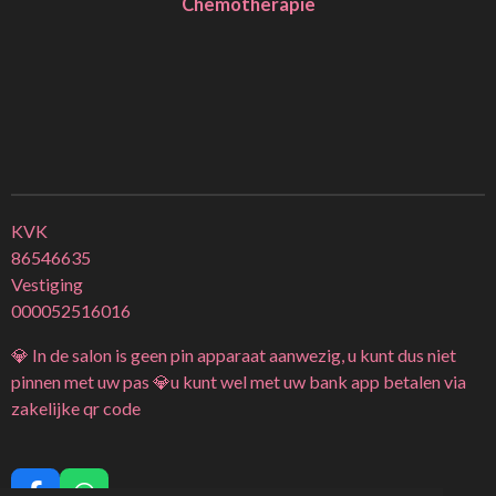
Chemotherapie
KVK
86546635
Vestiging
000052516016
💎 In de salon is geen pin apparaat aanwezig, u kunt dus niet
pinnen met uw pas 💎u kunt wel met uw bank app betalen via
zakelijke qr code