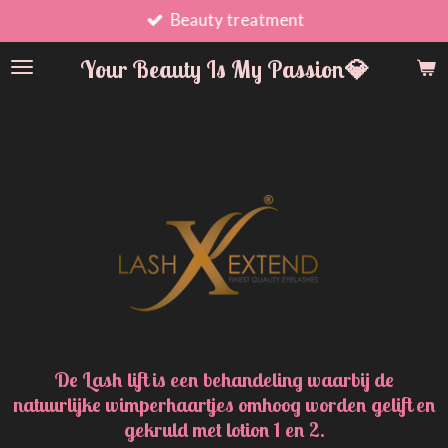
Beauty treatment
Ga
direct
Your Beauty Is My Passion💎
naar
de
hoofdinhoud
De Lash lift is een behandeling waarbij de
natuurlijke wimperhaartjes omhoog worden gelift en
gekruld met lotion 1 en 2.