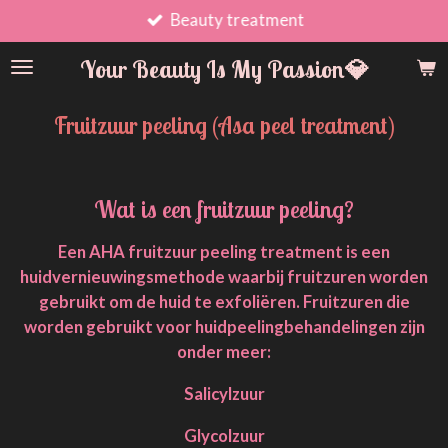
Beauty treatment
Ga
direct
Your Beauty Is My Passion💎
naar
de
Fruitzuur peeling (Asa peel treatment)
hoofdinhoud
Wat is een fruitzuur peeling?
Een AHA fruitzuur peeling treatment is een
huidvernieuwingsmethode waarbij fruitzuren worden
gebruikt om de huid te exfoliëren. Fruitzuren die
worden gebruikt voor huidpeelingbehandelingen zijn
onder meer:
Salicylzuur
Glycolzuur