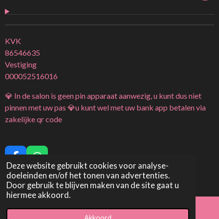
KVK
86546635
Vestiging
000052516016
💎 In de salon is geen pin apparaat aanwezig, u kunt dus niet
pinnen met uw pas 💎u kunt wel met uw bank app betalen via
zakelijke qr code
F
W
Deze website gebruikt cookies voor analyse-
a
h
doeleinden en/of het tonen van advertenties.
c
a
© 2022 -
2026 Beauty & Smile By
Priscilla
Door gebruik te blijven maken van de site gaat u
e
t
hiermee akkoord.
b
s
o
A
Akkoord