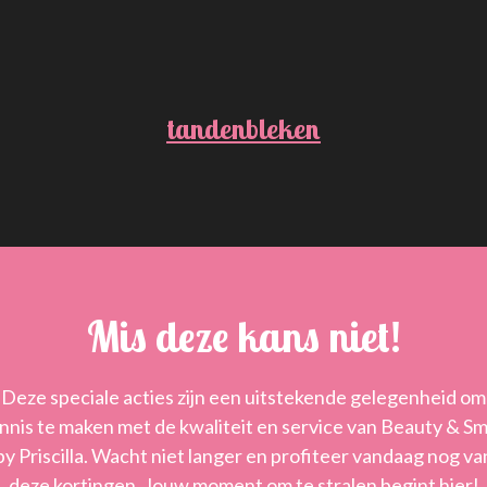
tandenbleken
Mis deze kans niet!
Deze speciale acties zijn een uitstekende gelegenheid om
nnis te maken met de kwaliteit en service van Beauty & Sm
by Priscilla. Wacht niet langer en profiteer vandaag nog va
deze kortingen. Jouw moment om te stralen begint hier!