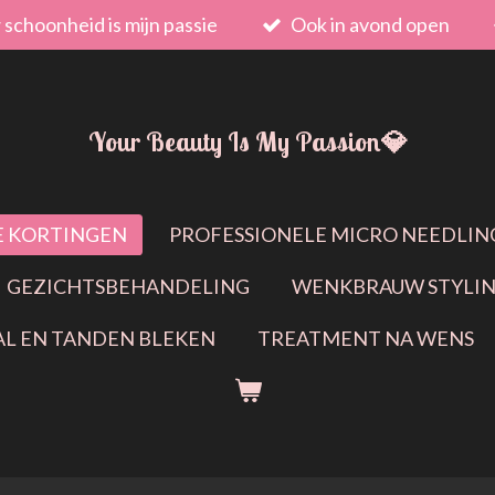
schoonheid is mijn passie
Ook in avond open
Your Beauty Is My Passion💎
KE KORTINGEN
PROFESSIONELE MICRO NEEDLIN
GEZICHTSBEHANDELING
WENKBRAUW STYLIN
AL EN TANDEN BLEKEN
TREATMENT NA WENS