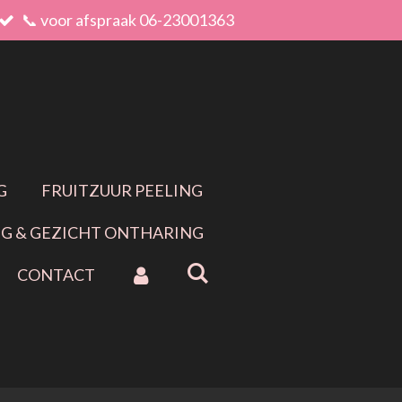
📞 voor afspraak 06-23001363
G
FRUITZUUR PEELING
G & GEZICHT ONTHARING
CONTACT