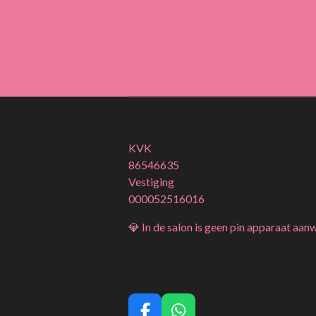
KVK
86546635
Vestiging
000052516016
💎 In de salon is geen pin apparaat aan