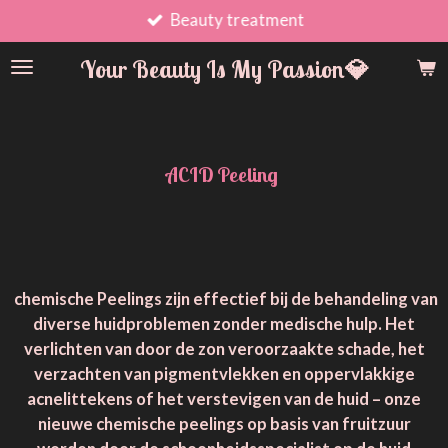
Beauty treatment
Ga
direct
Your Beauty Is My Passion💎
naar
de
hoofdinhoud
ACID Peeling
chemische Peelings zijn effectief bij de behandeling van
diverse huidproblemen zonder medische hulp. Het
verlichten van door de zon veroorzaakte schade, het
verzachten van pigmentvlekken en oppervlakkige
acnelittekens of het verstevigen van de huid – onze
nieuwe chemische peelings op basis van fruitzuur