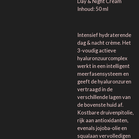
Day & Night Cream
Inhoud: 50 ml
Intensief hydraterende
dag & nacht crème. Het
3-voudig actieve
hyaluronzuurcomplex
werkt in een intelligent
meerfasensysteem en
geeft de hyaluronzuren
vertraagd in de
verschillende lagen van
de bovenste huid af.
Kostbare druivenpitolie,
rijk aan antioxidanten,
evenals jojoba-olie en
squalaan vervolledigen