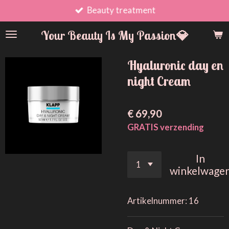
Beauty treatment
Ga
direct
Your Beauty Is My Passion💎
naar
de
hoofdinhoud
Hyaluronic day en
night Cream
€ 69,90
GRATIS verzending
In
winkelwage
Artikelnummer:
16