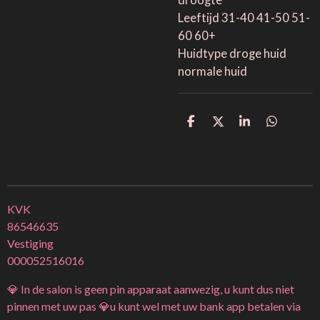
droogte
Leeftijd 31-40 41-50 51-
60 60+
Huidtype droge huid
normale huid
D
D
S
D
e
e
h
e
l
e
a
l
e
l
r
e
n
e
n
KVK
86546635
Vestiging
000052516016
💎 In de salon is geen pin apparaat aanwezig, u kunt dus niet
pinnen met uw pas 💎u kunt wel met uw bank app betalen via