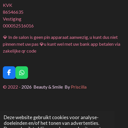
KVK
86546635
Vestiging
000052516016
💎 In de salon is geen pin apparaat aanwezig, u kunt dus niet
pinnen met uw pas 💎u kunt wel met uw bank app betalen via
zakelijke qr code
F
W
a
h
c
a
© 2022 -
2026 Beauty & Smile By
Priscilla
e
t
b
s
o
A
o
p
k
p
Deze website gebruikt cookies voor analyse-
doeleinden en/of het tonen van advertenties.