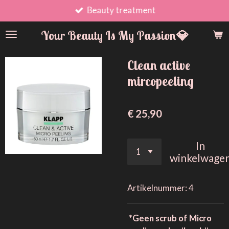
Beauty treatment
Ga
direct
Your Beauty Is My Passion💎
naar
de
hoofdinhoud
Clean active
mircopeeling
€ 25,90
In
winkelwage
Artikelnummer:
4
*Geen scrub of Micro