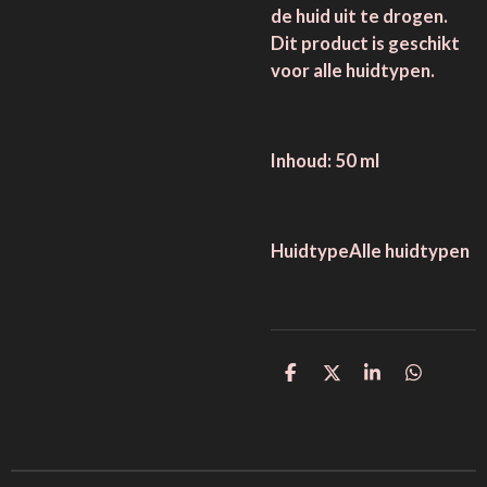
de huid uit te drogen.
Dit product is geschikt
voor alle huidtypen.
Inhoud: 50 ml
HuidtypeAlle huidtypen
D
D
S
D
e
e
h
e
l
e
a
l
e
l
r
e
n
e
n